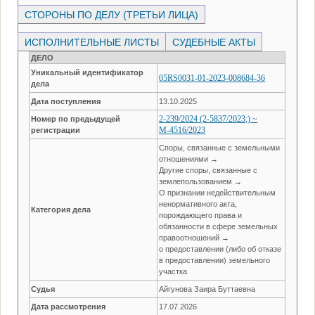
СТОРОНЫ ПО ДЕЛУ (ТРЕТЬИ ЛИЦА)
ИСПОЛНИТЕЛЬНЫЕ ЛИСТЫ
СУДЕБНЫЕ АКТЫ
ДЕЛО
Уникальный идентификатор
05RS0031-01-2023-008684-36
дела
Дата поступления
13.10.2025
2-239/2024 (2-5837/2023;) ~
Номер по предыдущей
М-4516/2023
регистрации
Споры, связанные с земельными
отношениями →
Другие споры, связанные с
землепользованием →
О признании недействительным
ненормативного акта,
Категория дела
порождающего права и
обязанности в сфере земельных
правоотношений →
о предоставлении (либо об отказе
в предоставлении) земельного
участка
Судья
Айгунова Заира Буттаевна
Дата рассмотрения
17.07.2026