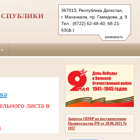
367013, Республика Дагестан,
ЕСПУБЛИКИ
г. Махачкала, пр. Гамидова, д. 9
Тел.: (8722) 62-48-40, 68-21-
63(ф.)
lenynskiy.dag@sudrf.ru
развернуть
ка
ельного листа в
Запросы ОПФР по постановлению
Правительства РФ от 28.06.2021 №
u
1037