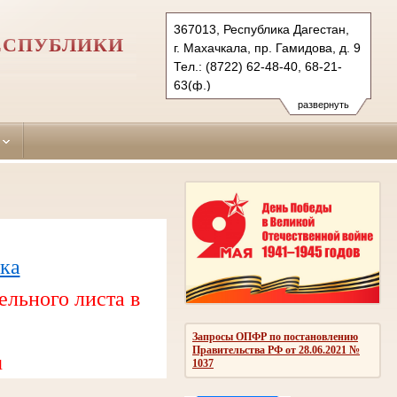
367013, Республика Дагестан,
ЕСПУБЛИКИ
г. Махачкала, пр. Гамидова, д. 9
Тел.: (8722) 62-48-40, 68-21-
63(ф.)
lenynskiy.dag@sudrf.ru
развернуть
ка
ельного листа в
Запросы ОПФР по постановлению
Правительства РФ от 28.06.2021 №
u
1037