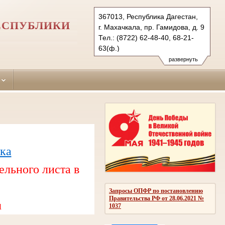
367013, Республика Дагестан,
ЕСПУБЛИКИ
г. Махачкала, пр. Гамидова, д. 9
Тел.: (8722) 62-48-40, 68-21-
63(ф.)
lenynskiy.dag@sudrf.ru
развернуть
ка
ельного листа в
Запросы ОПФР по постановлению
Правительства РФ от 28.06.2021 №
u
1037