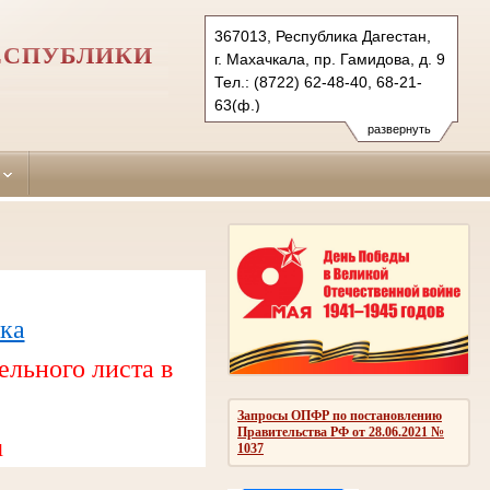
367013, Республика Дагестан,
ЕСПУБЛИКИ
г. Махачкала, пр. Гамидова, д. 9
Тел.: (8722) 62-48-40, 68-21-
63(ф.)
lenynskiy.dag@sudrf.ru
развернуть
ка
ельного листа в
Запросы ОПФР по постановлению
Правительства РФ от 28.06.2021 №
u
1037